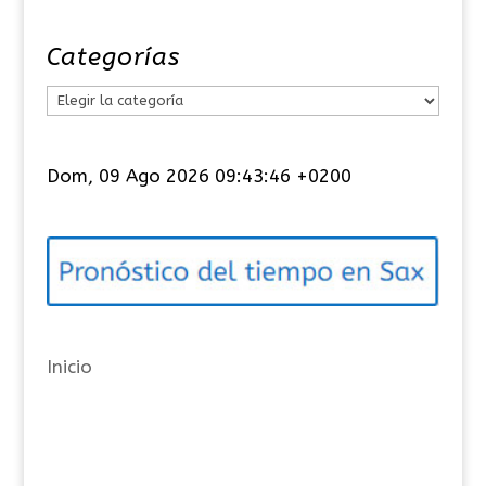
Categorías
C
a
t
Dom, 09 Ago 2026 09:43:46 +0200
e
g
o
r
í
a
Inicio
s