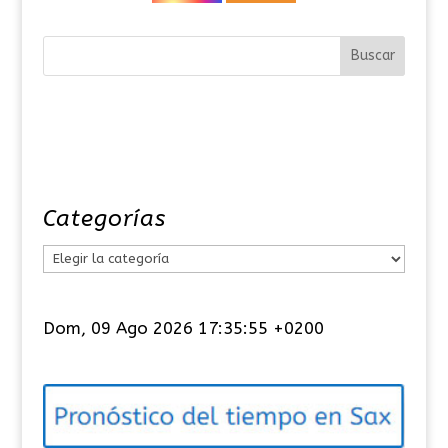
Categorías
C
a
t
Dom, 09 Ago 2026 17:35:55 +0200
e
g
o
r