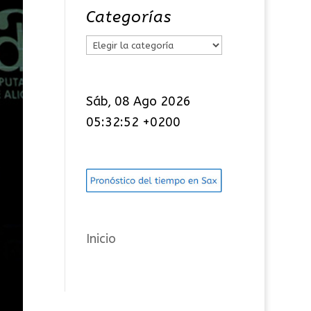
Categorías
C
a
t
Sáb, 08 Ago 2026
e
05:32:52 +0200
g
o
r
í
a
s
Inicio