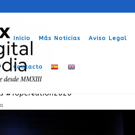
Inicio
Más Noticias
Aviso Legal
Contacto
alento y la creatividad de los jóvenes
ios #TopCreation2020
a