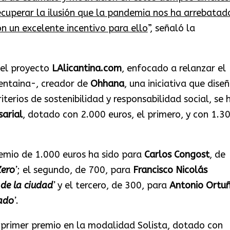
cuperar la ilusión que la pandemia nos ha arrebatad
 un excelente incentivo para ello
”, señaló la
el proyecto
LAlicantina.com
, enfocado a relanzar el
entaina-, creador de
Ohhana
, una iniciativa que diseñ
iterios de sostenibilidad y responsabilidad social, se 
sarial
, dotado con 2.000 euros, el primero, y con 1.3
remio de 1.000 euros ha sido para
Carlos Congost
, de
Zero
’
; el segundo, de 700, para
Francisco Nicolás
 de la ciudad
’
y el tercero, de 300, para
Antonio Ortu
ado
’
.
l primer premio en la modalidad Solista, dotado con