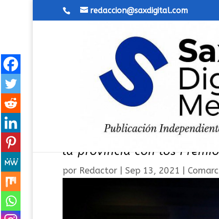
redaccion@saxdigital.com
La Diputación reconoce el t
la provincia con los Prem
por
Redactor
|
Sep 13, 2021
|
Comarc