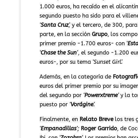
1.000 euros, ha recaído en el alicanti
segundo puesto ha sido para el ville
‘
Santa Cruz
’,
y el tercero, de 300, para
parte, en la sección
Grupo
, los comp
primer premio -1.700 euros- con
‘
Est
‘
Chase the Sun
’
, el segundo -1.200 eu
euros-, por su tema
‘Sunset Girl’.
Además, en la categoría de
Fotografí
euros del primer premio por su image
del segundo por
‘
Powerxtreme
’
y la to
puesto por
‘
Vorágine
’.
Finalmente, en
Relato Breve
los tres
‘
Empanadillas
’;
Roger Garrido
, de Co
Ibi, con
‘
Zozobra
’.
Los premios han asce