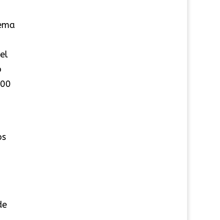
tema
el
o
900
os
de