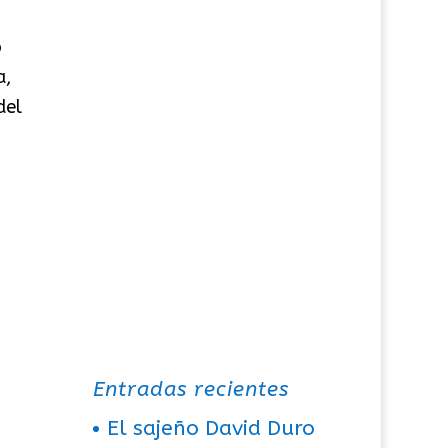
o
a,
del
Entradas recientes
El sajeño David Duro