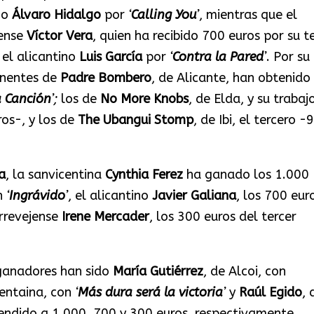
no
Álvaro Hidalgo
por
‘
Calling You
’
, mientras que el
nense
Víctor Vera
, quien ha recibido 700 euros por su 
 el alicantino
Luis García
por
‘
Contra la Pared
’
. Por su
onentes de
Padre Bombero
, de Alicante, han obtenido 
a Canción
’;
los de
No More Knobs
, de Elda, y su trabaj
ros-, y los de
The Ubangui Stomp
, de Ibi, el tercero -
a
, la sanvicentina
Cynthia Ferez
ha ganado los 1.000
n
‘
Ingrávido
’
, el alicantino
Javier Galiana
, los 700 eur
rrevejense
Irene Mercader
, los 300 euros del tercer
 ganadores han sido
María Gutiérrez
, de Alcoi, con
centaina, con
‘
Más dura será la victoria
’
y
Raúl Egido
, 
ndido a 1.000, 700 y 300 euros, respectivamente.