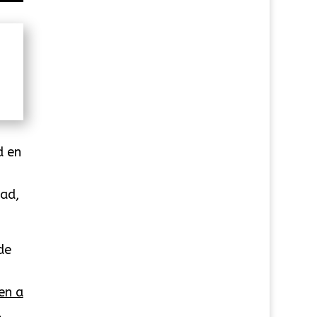
d en
dad,
de
en a
.