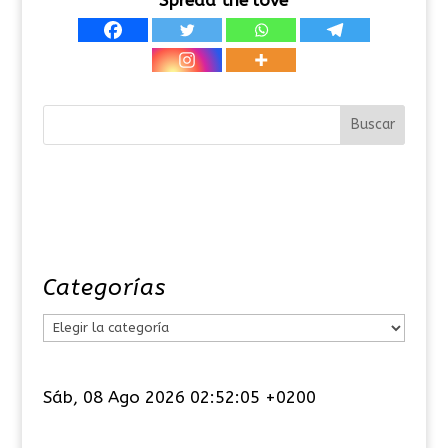
Categorías
C
a
t
Sáb, 08 Ago 2026 02:52:05 +0200
e
g