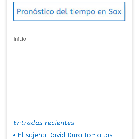
o
r
í
a
Inicio
s
Entradas recientes
El sajeño David Duro toma las