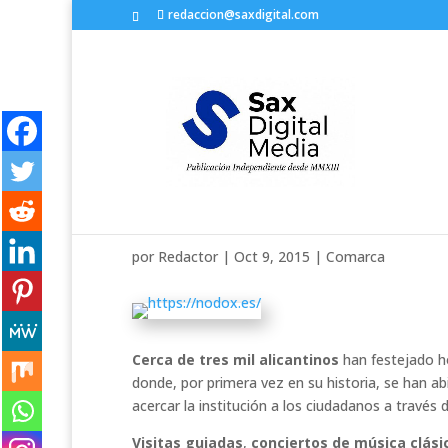
redaccion@saxdigital.com
La Diputación de Alicant
Comunitat Valenciana
por
Redactor
|
Oct 9, 2015
|
Comarca
Cerca de tres mil alicantinos
han festejado h
donde, por primera vez en su historia, se han a
acercar la institución a los ciudadanos a través
Visitas guiadas
,
conciertos de música clási