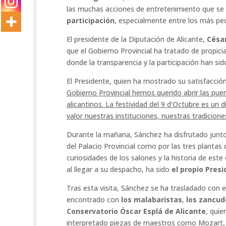
las muchas acciones de entretenimiento que se 
participación
, especialmente entre los más pe
El presidente de la Diputación de Alicante,
Césa
que el Gobierno Provincial ha tratado de propici
donde la transparencia y la participación han si
El Presidente, quien ha mostrado su satisfacció
Gobierno Provincial hemos querido abrir las puert
alicantinos. La festividad del 9 d’Octubre es u
valor nuestras instituciones, nuestras tradicio
Durante la mañana, Sánchez ha disfrutado junto
del Palacio Provincial como por las tres planta
curiosidades de los salones y la historia de est
al llegar a su despacho, ha sido
el propio Pres
Tras esta visita, Sánchez se ha trasladado con el
encontrado con
los
malabaristas
,
los zancu
Conservatorio Óscar Esplá de Alicante
, quie
interpretado piezas de maestros como Mozart, Pa