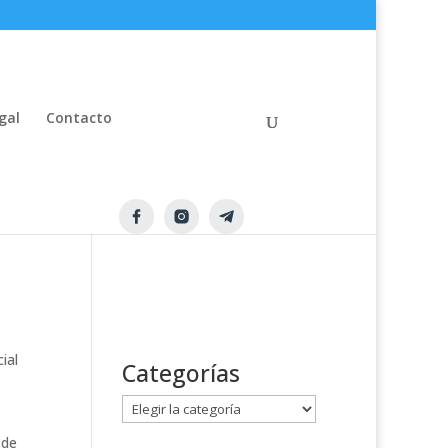
gal
Contacto
ial
Categorías
C
a
 de