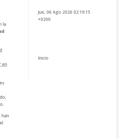
t
e
Jue, 06 Ago 2026 02:19:15
g
+0200
o
n la
r
ad
í
a
el
s
Inicio
r en
res
ndo,
o.
e han
el