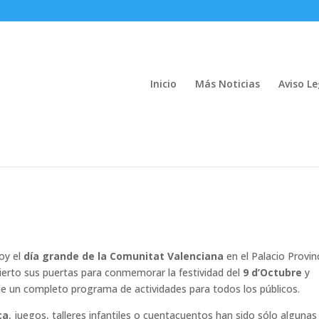
Inicio
Más Noticias
Aviso Le
e conmemora el día grande de la
oy el
día grande de la Comunitat Valenciana
en el Palacio Provinc
bierto sus puertas para conmemorar la festividad del
9 d’Octubre
y
 de un completo programa de actividades para todos los públicos.
ca
, juegos, talleres infantiles o cuentacuentos han sido sólo algunas