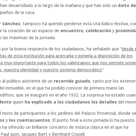
han desarrollado a lo largo de la mañana y que han sido un
éxito de
queños de la casa.
r Sánchez
, tampoco ha querido perderse esta cita lúdico-festiva, co
ar la creación de un espacio de
encuentro
,
celebración
y
proximid
do las máximas de la jornada.
n por la buena respuesta de los ciudadanos, ha señalado que “
desde 
as de esta institución para acercarla y ponerla a disposición de los
n día muy importante para todos los valencianos que nos permite pone
nes, nuestra identidad y nuestro sistema democrático
”.
 al público asistente de un
recorrido guiado
, tanto por los exterio
s del inmueble, en el que ha podido conocer de primera mano las
e edificio, que se inauguró en el año 1932. La sorpresa ha estado cua
idente
quien
ha explicado a los ciudadanos los detalles
del mism
 resto de participantes a los jardines del Palacio Provincial, donde s
dos
y
los cuentacuentos
. El punto final a esta jornada lo ha puesto 
n ha ofrecido un brillante concierto de música clásica en el que ha
ul Juon, Jacques Ibert y Bernhard Crusell.