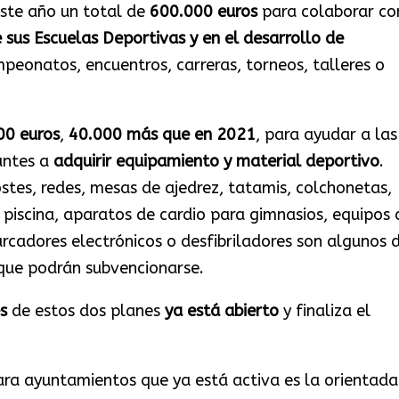
este año un total de
600.000 euros
para colaborar co
 sus Escuelas Deportivas
y
en
el desarrollo de
peonatos, encuentros, carreras, torneos, talleres o
00 euros
,
40.000 más que en 2021
, para ayudar a las
antes a
adquirir equipamiento y material deportivo
.
ostes, redes, mesas de ajedrez, tatamis, colchonetas,
 piscina, aparatos de cardio para gimnasios, equipos 
arcadores electrónicos o desfibriladores son algunos 
 que podrán subvencionarse.
s
de estos dos planes
ya está abierto
y finaliza el
ara ayuntamientos que ya está activa es la orientada