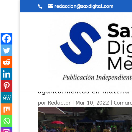
redaccion@saxdigital.com
La Diputación de Alicante
ayuntamientos en materia 
por
Redactor
|
Mar 10, 2022
|
Comar