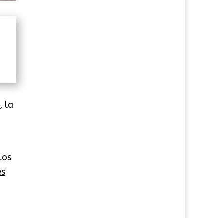
, la
los
es