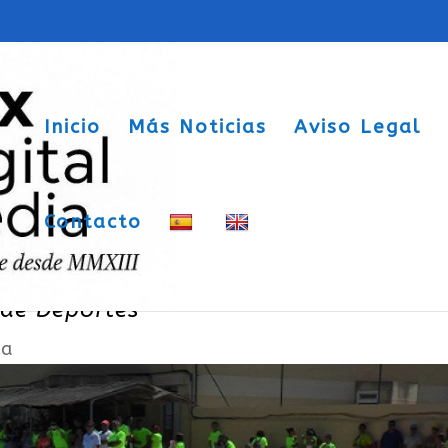
Inicio
Más Noticias
Aviso Legal
Contacto
 aprueba 850.000 euros en ayudas par
de Deportes
ca