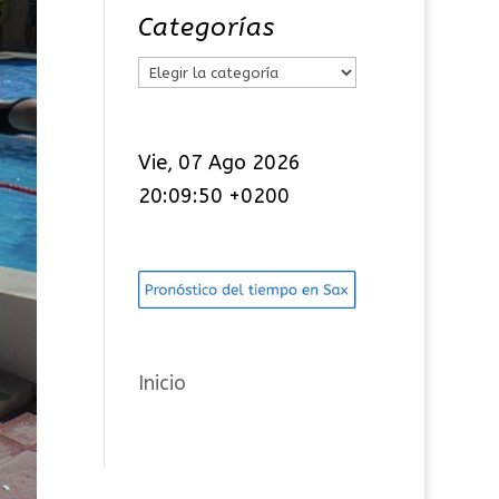
Categorías
C
a
t
Vie, 07 Ago 2026
e
20:09:50 +0200
g
o
r
í
a
s
Inicio