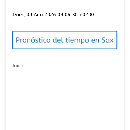
a
t
Dom, 09 Ago 2026 09:04:30 +0200
e
g
o
r
í
a
Inicio
s