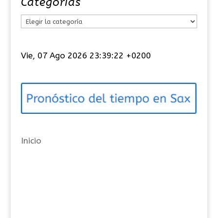
Categorías
C
a
t
Vie, 07 Ago 2026 23:39:23 +0200
e
g
o
r
í
a
Inicio
s