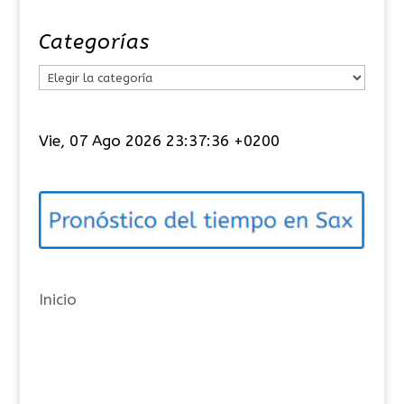
Categorías
C
a
t
Vie, 07 Ago 2026 23:37:36 +0200
e
g
o
r
í
a
Inicio
s