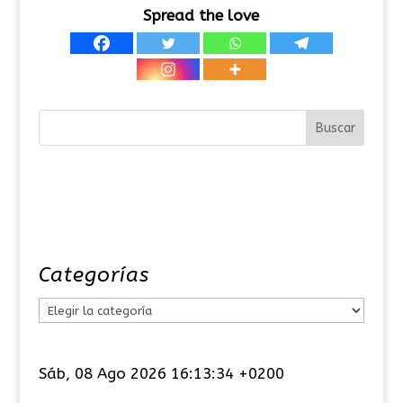
Spread the love
Categorías
C
a
t
Sáb, 08 Ago 2026 16:13:34 +0200
e