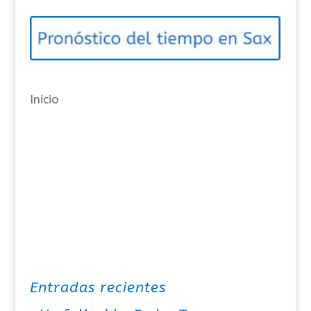
g
o
r
í
a
Inicio
s
Entradas recientes