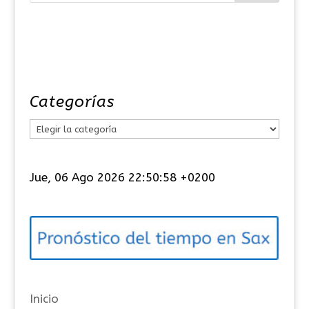
Categorías
C
a
t
Jue, 06 Ago 2026 22:50:58 +0200
e
g
o
r
í
a
Inicio
s