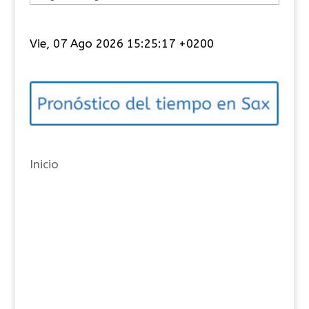
a
t
Vie, 07 Ago 2026 15:25:17 +0200
e
g
o
r
í
a
Inicio
s