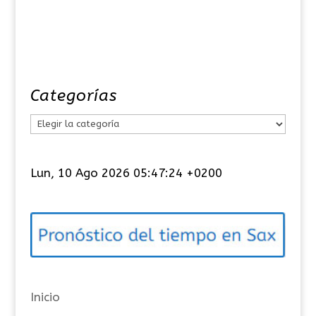
Categorías
C
a
t
Lun, 10 Ago 2026 05:47:25 +0200
e
g
o
r
í
a
Inicio
s