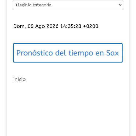
C
a
t
Dom, 09 Ago 2026 14:35:24 +0200
e
g
o
r
í
a
Inicio
s