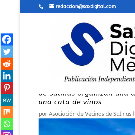
redaccion@saxdigital.com
La Asociación Stop Plan So
de Salinas organizan una ac
una cata de vinos
por
Asociación de Vecinos de Salinas