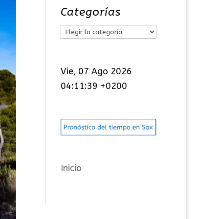
Categorías
C
a
t
Vie, 07 Ago 2026
e
04:11:40 +0200
g
o
r
í
a
s
Inicio