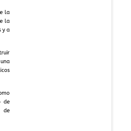
e la
e la
 y a
ruir
 una
icos
como
o de
a de