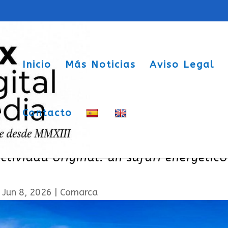
Inicio
Más Noticias
Aviso Legal
Contacto
lar Vinalopó y la Asociación de Vecin
tividad original: un safari energético
|
Jun 8, 2026
|
Comarca