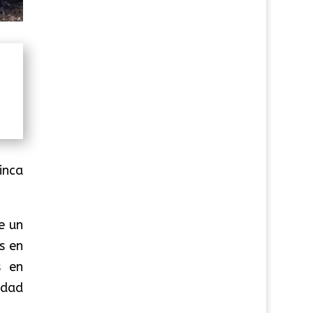
inca
e un
s en
s en
idad