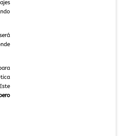
ajes
ando
será
onde
para
tica
Este
pero