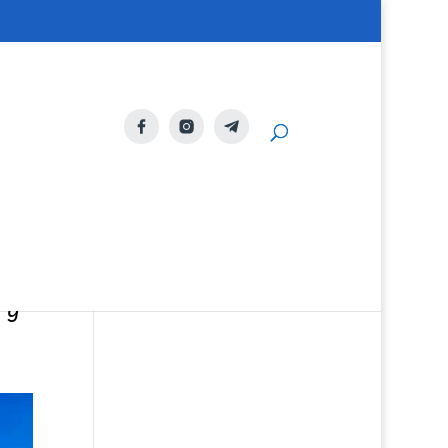
os
 y