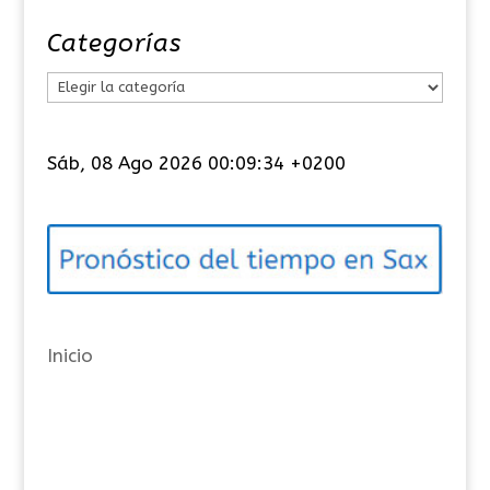
Categorías
C
a
t
Sáb, 08 Ago 2026 00:09:34 +0200
e
g
o
r
í
a
Inicio
s