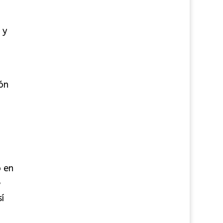
 y
ón
o en
e
í