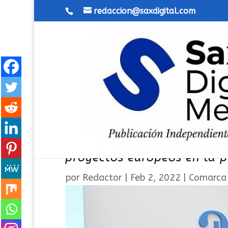
redaccion@saxdigital.com
Inversión de dos millones 
proyectos europeos en la p
por
Redactor
|
Feb 2, 2022
|
Comarca