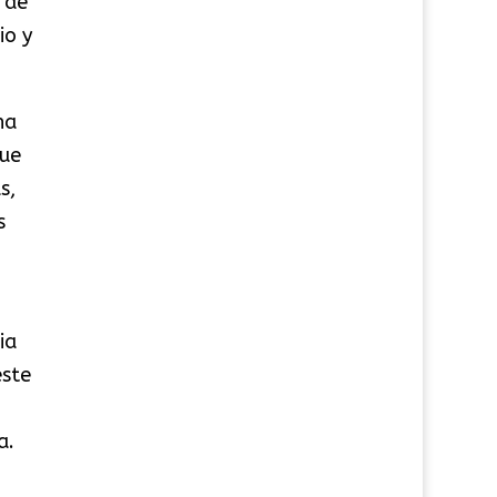
 de
io y
ha
que
s,
s
ia
este
a.