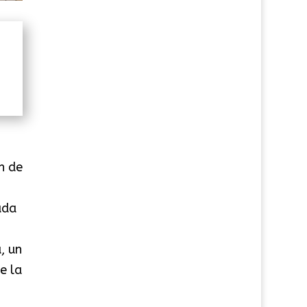
n de
ada
, un
e la