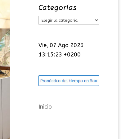
Categorías
C
a
t
Vie, 07 Ago 2026
e
13:15:24 +0200
g
o
r
í
a
s
Inicio