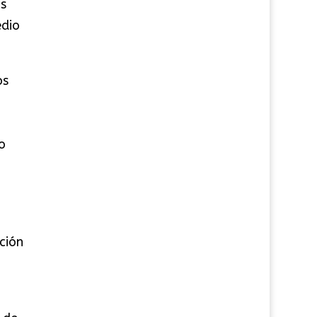
os
edio
os
o
ción