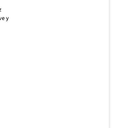
z
ve y