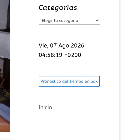
Categorías
C
a
t
Vie, 07 Ago 2026
e
04:58:20 +0200
g
o
r
í
a
s
Inicio