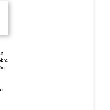
de
obra
ión
la