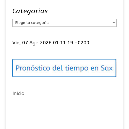
Categorías
C
a
t
Vie, 07 Ago 2026 01:11:20 +0200
e
g
o
r
í
a
Inicio
s