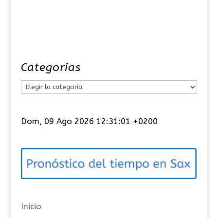
Categorías
C
a
t
Dom, 09 Ago 2026 12:31:01 +0200
e
g
o
r
í
a
Inicio
s