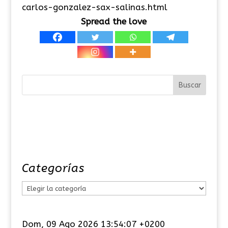
carlos-gonzalez-sax-salinas.html
Spread the love
Categorías
C
a
t
Dom, 09 Ago 2026 13:54:08 +0200