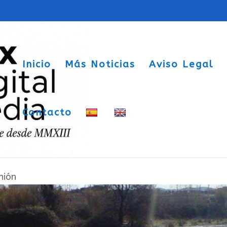
Inicio
Más Noticias
Aviso Legal
Contacto
s familiares cuando los padres están
nión