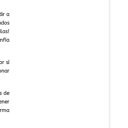
ir a
ados
las!
nfía
r sí
onar
s de
ener
orma