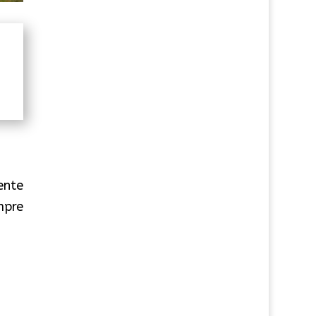
ente
mpre