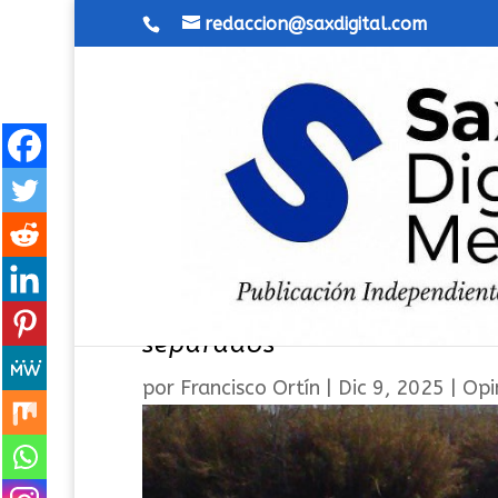
redaccion@saxdigital.com
Gestionar las celebracione
separados
por
Francisco Ortín
|
Dic 9, 2025
|
Opi