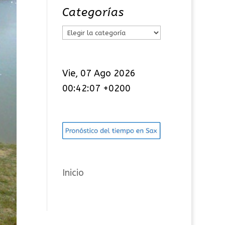
Categorías
C
a
t
Vie, 07 Ago 2026
e
00:42:08 +0200
g
o
r
í
a
s
Inicio