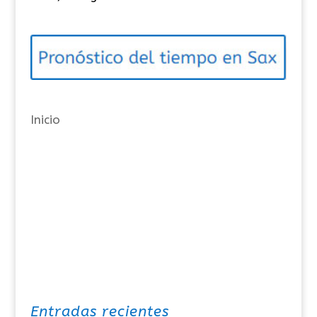
e
g
o
r
í
a
Inicio
s
Entradas recientes