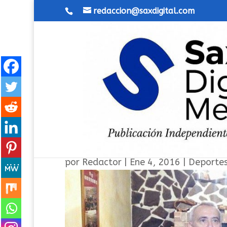
redaccion@saxdigital.com
Futbol Sala de Veteranos u
por
Redactor
|
Ene 4, 2016
|
Deporte