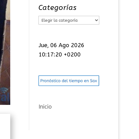
Categorías
C
a
t
Jue, 06 Ago 2026
e
10:17:20 +0200
g
o
r
í
a
s
Inicio