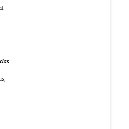
al
cias
as,