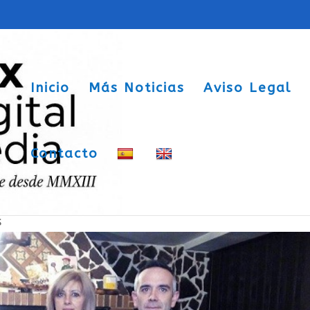
Inicio
Más Noticias
Aviso Legal
Contacto
n éxito
s