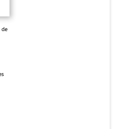
 de
es