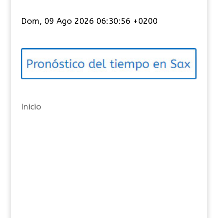
t
Dom, 09 Ago 2026 06:30:56 +0200
e
g
o
r
í
a
Inicio
s