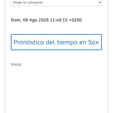
C
a
t
Dom, 09 Ago 2026 11:40:15 +0200
e
g
o
r
í
a
Inicio
s