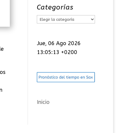
Categorías
C
a
t
Jue, 06 Ago 2026
e
de
13:05:13 +0200
g
o
los
r
í
n
a
s
Inicio