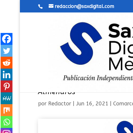
redaccion@saxdigital.com
Finaliza el taller “Jardine
Almendros
por
Redactor
|
Jun 16, 2021
|
Comarc