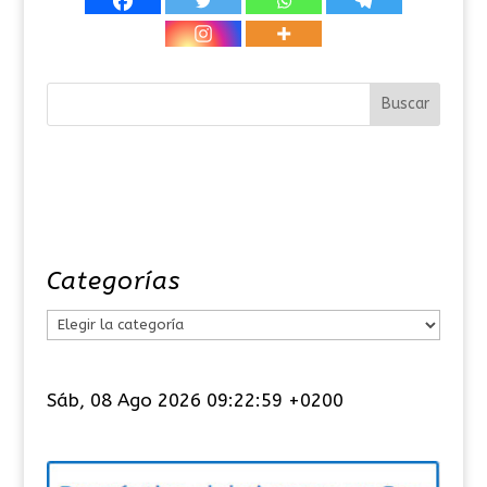
Categorías
C
a
t
Sáb, 08 Ago 2026 09:22:59 +0200
e
g
o