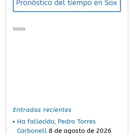
r
í
a
Inicio
s
Entradas recientes
Ha fallecido, Pedro Torres
Carbonell
8 de agosto de 2026