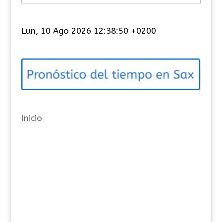
a
t
Lun, 10 Ago 2026 12:38:51 +0200
e
g
o
r
í
a
Inicio
s