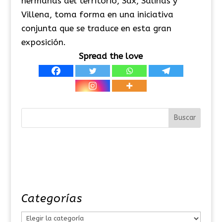
hermanas del territorio, Sax, Salinas y
Villena, toma forma en una iniciativa
conjunta que se traduce en esta gran
exposición.
Spread the love
Categorías
C