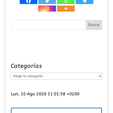
Categorías
C
a
t
Lun, 10 Ago 2026 11:01:59 +0200
e
g
o