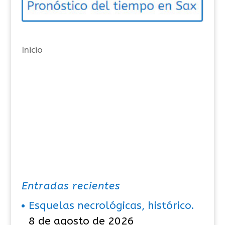
r
í
a
Inicio
s
Entradas recientes
Esquelas necrológicas, histórico.
8 de agosto de 2026