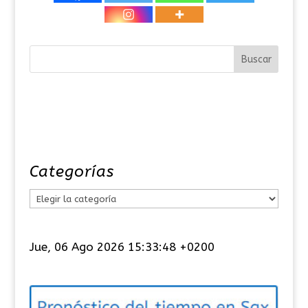
Categorías
C
a
t
Jue, 06 Ago 2026 15:33:48 +0200
e
g
o