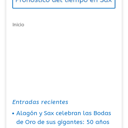
r
í
a
Inicio
s
Entradas recientes
Alagón y Sax celebran las Bodas
de Oro de sus gigantes: 50 años