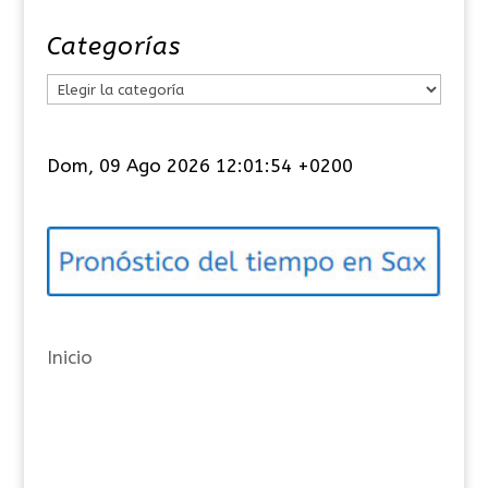
Categorías
C
a
t
Dom, 09 Ago 2026 12:01:54 +0200
e
g
o
r
í
a
Inicio
s