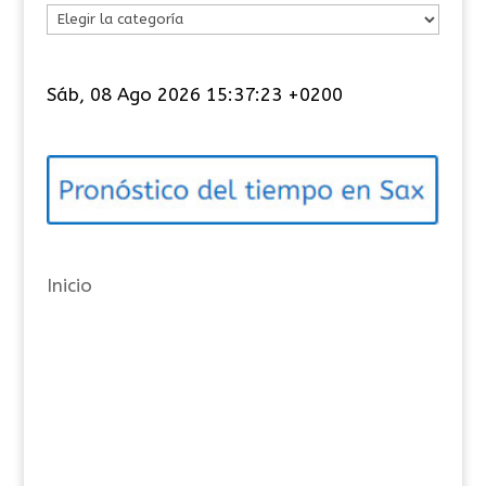
C
a
t
Sáb, 08 Ago 2026 15:37:23 +0200
e
g
o
r
í
a
Inicio
s