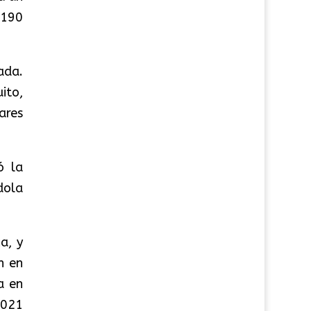
 190
ada.
ito,
ares
ó la
dola
a, y
n en
a en
2021