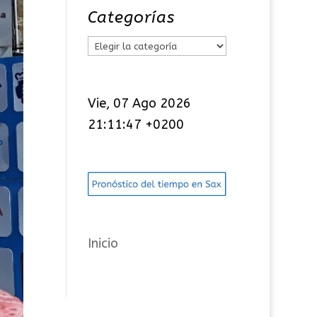
Categorías
C
a
t
Vie, 07 Ago 2026
e
21:11:48 +0200
g
o
r
í
a
s
Inicio