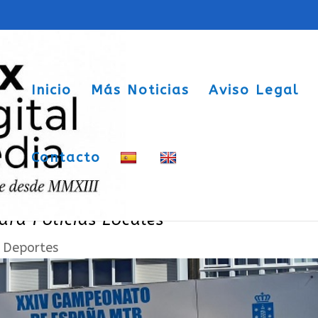
Inicio
Más Noticias
Aviso Legal
Contacto
consigue el bronce en el Campeonato de
ra Policías Locales
|
Deportes