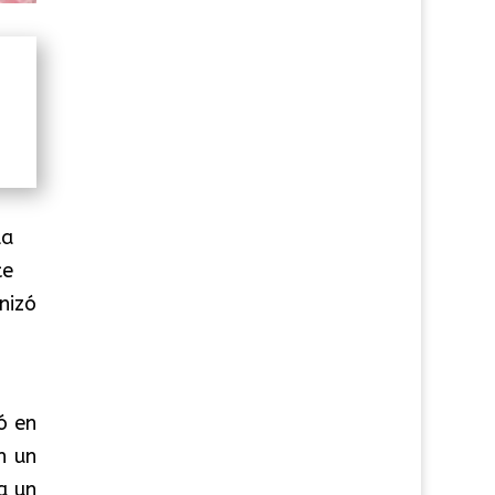
la
te
nizó
ló en
n un
a un