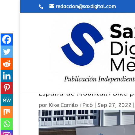
redaccion@saxdigital.com
El sajeño Felipe Cutillas 
España de Mountain Bike pa
por
Kike Camilo i Picó
|
Sep 27, 2022