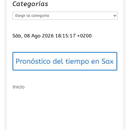
Categorías
C
a
t
Sáb, 08 Ago 2026 18:15:17 +0200
e
g
o
r
í
a
Inicio
s