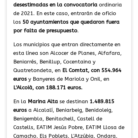
desestimadas en la convocatoria
ordinaria
de 2021. En este caso, entrarán de oficio
los
50 ayuntamientos que quedaron fuera
por falta de presupuesto
.
Los municipios que entran directamente en
esta línea son Alcocer de Planes, Alfafara,
Beniarrés, Benillup, Cocentaina y
Quatretondeta, en
El Comtat, con 554.964
euros
y Banyeres de Mariola y Onil, en
L’Alcoià, con 188.171 euros.
En la
Marina Alta
se destinan
1.489.815
euros
a Alcalalí, Beniarbeig, Benidoleig,
Benigembla, Benitachell, Castell de
Castells, EATIM Jesús Pobre, EATIM Llosa de
Camacho, Els Poblets, L’Atzúbia, Ondara,