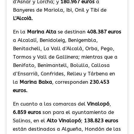
d’Asnar y Lorcha; y
180.967 euros
a
Banyeres de Mariola, Ibi, Onil y Tibi de
L’Alcoià.
En la
Marina Alta
se destinan
408.387 euros
a Alcalalí, Benidoleig, Benigembla,
Benitachell, La Vall d’Alcalà, Orba, Pego,
Tormos y Vall de Gallinera; mientras que a
Benifato, Benimantell, Bolulla, Callosa
d’Ensarrià, Confrides, Relleu y Tárbena en
la
Marina Baixa
, corresponden
230.453
euros.
En cuanto a las comarcas del
Vinalopó
,
6.859 euros
son para el ayuntamiento de
Salinas, en el
Alto Vinalopó
;
138.823 euros
están destinados a Algueña, Hondón de las