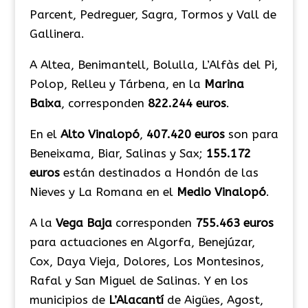
Parcent, Pedreguer, Sagra, Tormos y Vall de
Gallinera.
A Altea, Benimantell, Bolulla, L’Alfàs del Pi,
Polop, Relleu y Tárbena, en la
Marina
Baixa
, corresponden
822.244 euros
.
En el
Alto Vinalopó
,
407.420 euros
son para
Beneixama, Biar, Salinas y Sax;
155.172
euros
están destinados a Hondón de las
Nieves y La Romana en el
Medio Vinalopó
.
A la
Vega Baja
corresponden
755.463 euros
para actuaciones en Algorfa, Benejúzar,
Cox, Daya Vieja, Dolores, Los Montesinos,
Rafal y San Miguel de Salinas. Y en los
municipios de
L’Alacantí
de Aigües, Agost,