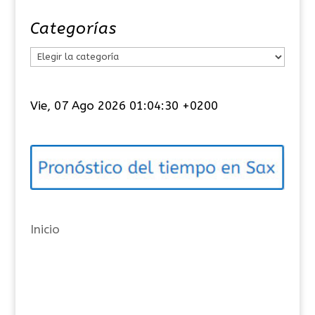
Categorías
C
a
t
Vie, 07 Ago 2026 01:04:31 +0200
e
g
o
r
í
a
Inicio
s