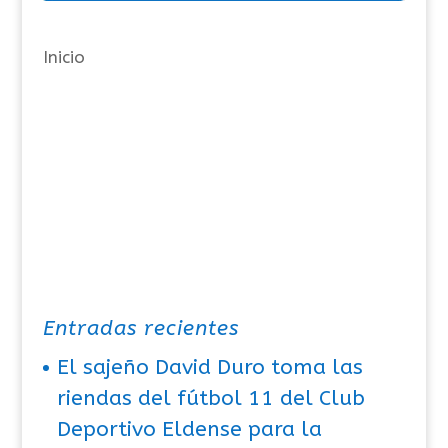
í
a
Inicio
s
Entradas recientes
El sajeño David Duro toma las
riendas del fútbol 11 del Club
Deportivo Eldense para la