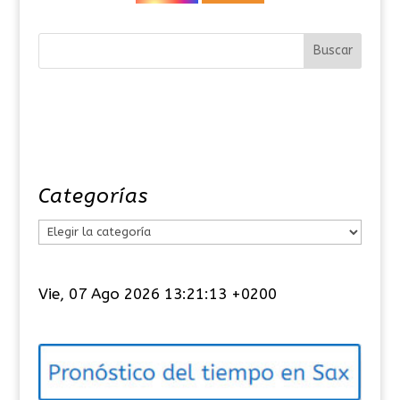
Categorías
C
a
t
Vie, 07 Ago 2026 13:21:13 +0200
e
g
o
r