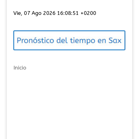
t
Vie, 07 Ago 2026 16:08:51 +0200
e
g
o
r
í
a
Inicio
s