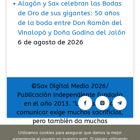
Alagón y Sax celebran las Bodas
de Oro de sus gigantes: 50 años
de la boda entre Don Ramón del
Vinalopó y Doña Godina del Jalón
6 de agosto de 2026
©Sax Digital Media 2026/
Publicación Independiente fundada
en el año 2013. "La pasión por
comunicar exige muchos sacrificios,
pero también da muchas
satisfacciones".
Utilizamos cookies para asegurar que damos la mejor
experiencia al usuario en nuestra web. Si sigues utilizando