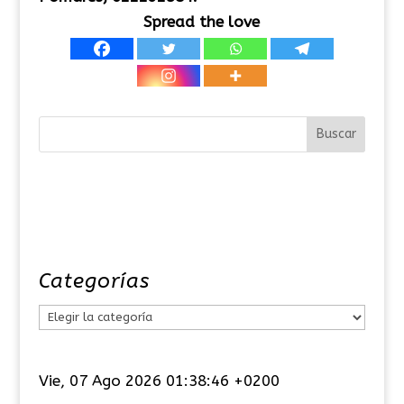
Spread the love
Categorías
C
a
t
Vie, 07 Ago 2026 01:38:46 +0200
e