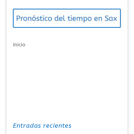
g
o
r
í
a
Inicio
s
Entradas recientes