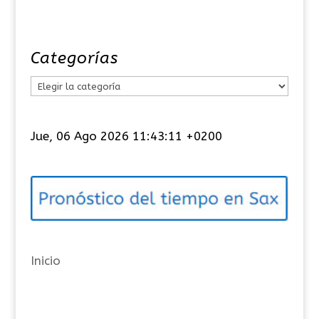
Categorías
C
a
t
Jue, 06 Ago 2026 11:43:11 +0200
e
g
o
r
í
a
Inicio
s