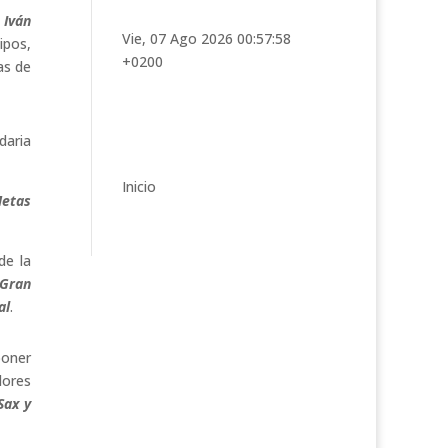
t
Iván
e
Vie, 07 Ago 2026 00:57:58
ipos,
g
+0200
as de
o
r
í
daria
a
s
Inicio
Metas
de la
 Gran
al
.
poner
lores
Sax y