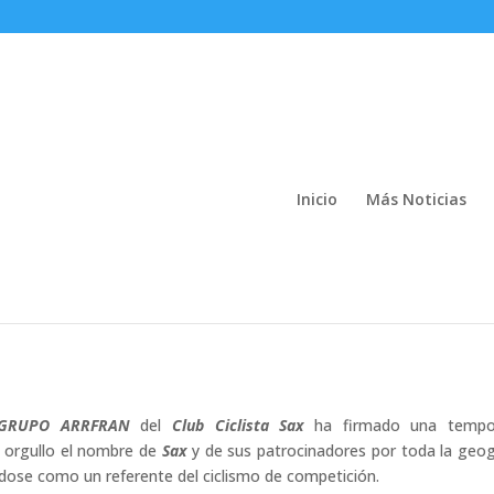
Inicio
Más Noticias
ION-GRUPO ARRFRAN: el ciclismo
motor de visibilidad para sus
 comprometidas
s
-GRUPO ARRFRAN
del
Club Ciclista Sax
ha firmado una tempo
n orgullo el nombre de
Sax
y de sus patrocinadores por toda la geog
ndose como un referente del ciclismo de competición.