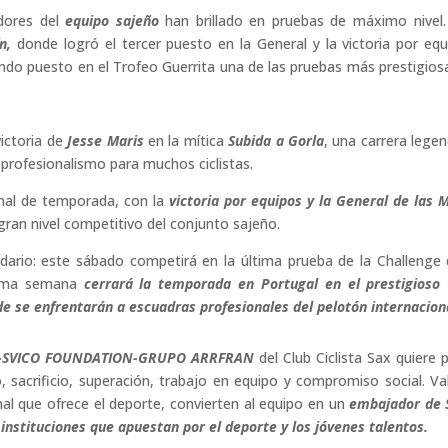
dores del
equipo sajeño
han brillado en pruebas de máximo nivel.
n,
donde logró el tercer puesto en la General y la victoria por equ
ndo puesto en el Trofeo Guerrita una de las pruebas más prestigios
victoria de
Jesse Maris
en la mítica
Subida a Gorla
, una carrera legen
 profesionalismo para muchos ciclistas.
nal de temporada, con la
victoria por equipos y la General de las 
ran nivel competitivo del conjunto sajeño.
ndario: este sábado competirá en la última prueba de la Challenge 
xima semana
cerrará la temporada en Portugal en el prestigioso
de se enfrentarán a escuadras profesionales del pelotón internacion
-SVICO FOUNDATION-GRUPO ARRFRAN
del Club Ciclista Sax quiere 
o, sacrificio, superación, trabajo en equipo y compromiso social. Va
ional que ofrece el deporte, convierten al equipo en un
embajador de 
nstituciones que apuestan por el deporte y los jóvenes talentos.