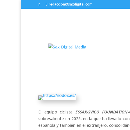
redaccion@saxdigital.com
El ESSAX-SVICO FOUNDAT
como embajador de Sax y 
patrocinadores y marcas
por
Kike Camilo i Picó
|
Sep 11, 2025
|
Deporte
El equipo ciclista
ESSAX-SVICO FOUNDATION
sobresaliente en 2025, en la que ha llevado co
española y también en el extranjero, consolidá