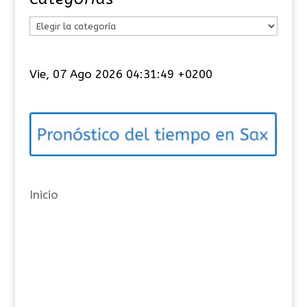
C
a
t
Vie, 07 Ago 2026 04:31:50 +0200
e
g
o
r
í
a
Inicio
s