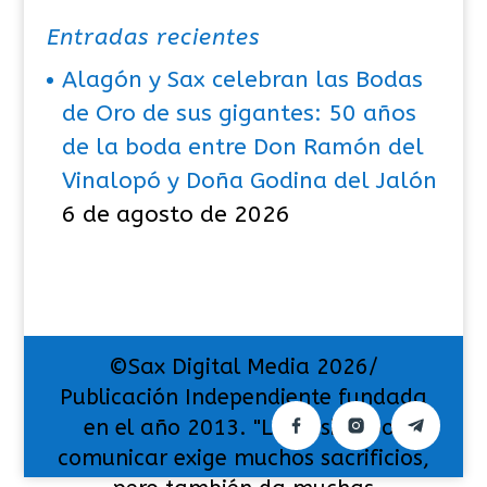
Entradas recientes
Alagón y Sax celebran las Bodas
de Oro de sus gigantes: 50 años
de la boda entre Don Ramón del
Vinalopó y Doña Godina del Jalón
6 de agosto de 2026
©Sax Digital Media 2026/
Publicación Independiente fundada
en el año 2013. "La pasión por
comunicar exige muchos sacrificios,