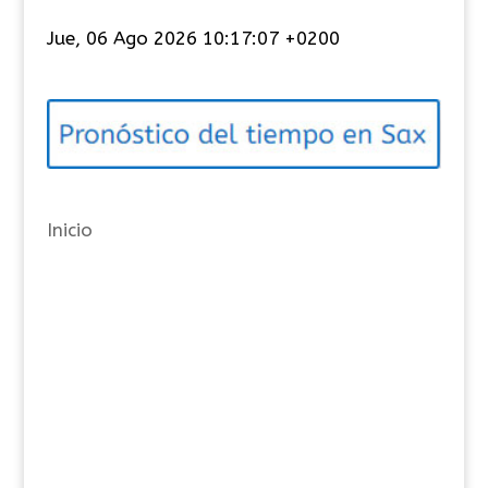
t
Jue, 06 Ago 2026 10:17:08 +0200
e
g
o
r
í
a
Inicio
s