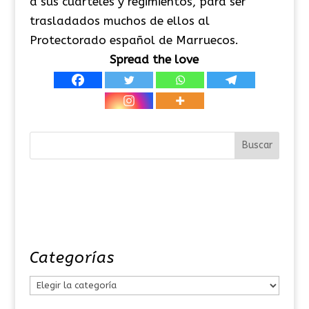
a sus cuarteles y regimientos, para ser
trasladados muchos de ellos al
Protectorado español de Marruecos.
Spread the love
Categorías
C
a