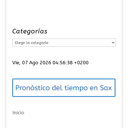
Categorías
C
a
t
Vie, 07 Ago 2026 04:56:39 +0200
e
g
o
r
í
a
Inicio
s