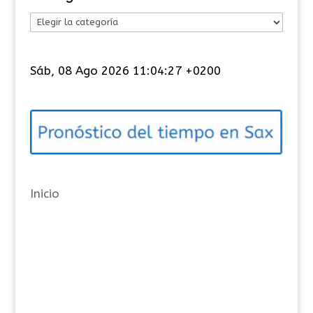
C
a
t
Sáb, 08 Ago 2026 11:04:27 +0200
e
g
o
r
í
a
Inicio
s