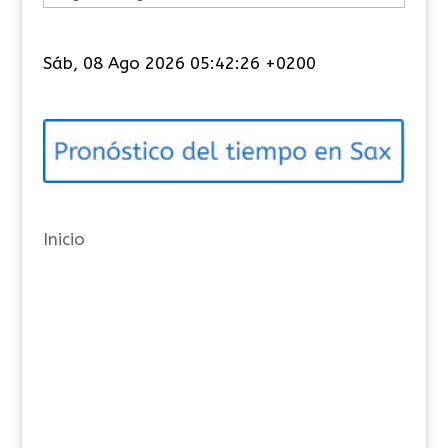
a
t
Sáb, 08 Ago 2026 05:42:26 +0200
e
g
o
r
í
a
Inicio
s