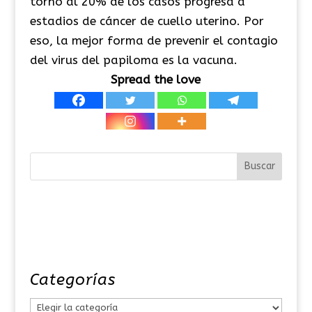
torno al 20% de los casos progresa a
estadios de cáncer de cuello uterino. Por
eso, la mejor forma de prevenir el contagio
del virus del papiloma es la vacuna.
Spread the love
Categorías
C