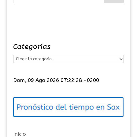
Categorías
C
a
t
Dom, 09 Ago 2026 07:22:28 +0200
e
g
o
r
í
a
Inicio
s