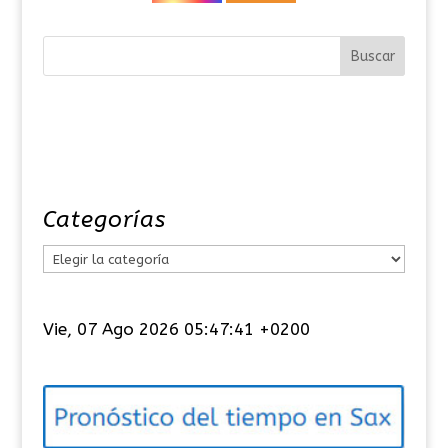
Categorías
C
a
t
Vie, 07 Ago 2026 05:47:41 +0200
e
g
o
r