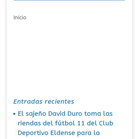
í
a
Inicio
s
Entradas recientes
El sajeño David Duro toma las
riendas del fútbol 11 del Club
Deportivo Eldense para la