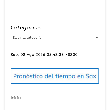
Categorías
C
a
t
Sáb, 08 Ago 2026 05:48:36 +0200
e
g
o
r
í
a
Inicio
s