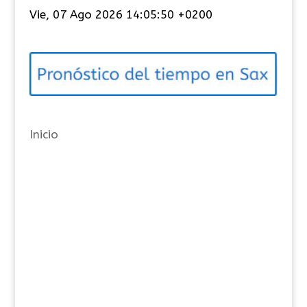
t
Vie, 07 Ago 2026 14:05:51 +0200
e
g
o
r
í
a
Inicio
s